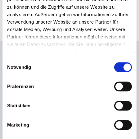
Beweissicherung selbstverständlich.
zu können und die Zugriffe auf unsere Website zu
analysieren. Außerdem geben wir Informationen zu Ihrer
Sichern Sie sich rechtzeitig Ihre Ansprüche
Verwendung unserer Website an unsere Partner für
- wir sichern die Beweise dafür!
soziale Medien, Werbung und Analysen weiter. Unsere
Partner führen diese Informationen möglicherweise mit
weiteren Daten zusammen, die Sie ihnen bereitgestellt
haben oder die sie im Rahmen Ihrer Nutzung der Dienste
Technisches Gutachten
gesammelt haben.
Einwilligungsauswahl
Notwendig
Bei der Ermittlung von Schäden an Aggregaten
erstellen wir technische Gutachten. Je nach
Präferenzen
erteiltem Auftrag können diese die Feststellung
zu Ursache, Umfang und Verantwortlichkeit bei
Statistiken
Schäden an Aggregaten, zum Beispiel bei
Motor- und Getriebeschäden umfassen.
Marketing
Wir ermitteln, neben der Schadenursache, die