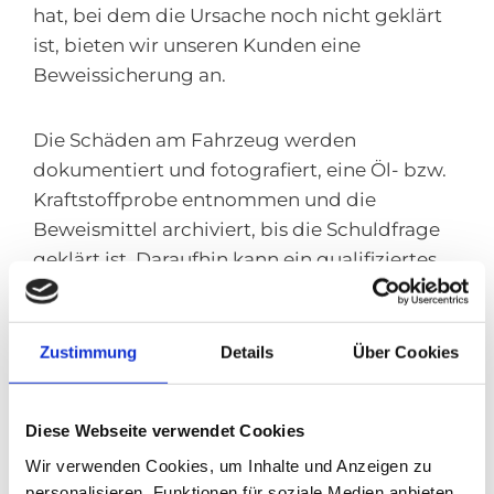
hat, bei dem die Ursache noch nicht geklärt
ist, bieten wir unseren Kunden eine
Beweissicherung an.
Die Schäden am Fahrzeug werden
dokumentiert und fotografiert, eine Öl- bzw.
Kraftstoffprobe entnommen und die
Beweismittel archiviert, bis die Schuldfrage
geklärt ist. Daraufhin kann ein qualifiziertes
Schadengutachten erstellt werden.
Zustimmung
Details
Über Cookies
Um den Schutz vor ungerechtfertigten
Schadenersatzforderungen, Minderung des
Schadenfreiheitsrabattes und anderen
Diese Webseite verwendet Cookies
wirtschaftlichen Nachteilen zu
Wir verwenden Cookies, um Inhalte und Anzeigen zu
gewährleisten, ist eine fehlerfrei ausgeführte
personalisieren, Funktionen für soziale Medien anbieten