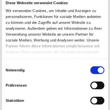
Diese Webseite verwendet Cookies
Fahrzeugbewertungen und
Wir verwenden Cookies, um Inhalte und Anzeigen zu
Wertgutachten
personalisieren, Funktionen für soziale Medien anbieten
technisches Gutachten
zu können und die Zugriffe auf unsere Website zu
analysieren. Außerdem geben wir Informationen zu Ihrer
Beweissicherungsgutachten
Verwendung unserer Website an unsere Partner für
Schadensersatz
soziale Medien, Werbung und Analysen weiter. Unsere
Achsvermessung
Partner führen diese Informationen möglicherweise mit
weiteren Daten zusammen, die Sie ihnen bereitgestellt
Leasing-Zustandsberichte
haben oder die sie im Rahmen Ihrer Nutzung der Dienste
gesammelt haben.
Einwilligungsauswahl
Wer benötigt ein Kfz-Gutachten?
Notwendig
Unsere Kfz Sachverständige erstellen
Präferenzen
Gutachten für Gerichte, Versicherungen,
Autovermietungen und Eigentümer. Unter
Statistiken
anderem begutachten wir Aggregatschäden,